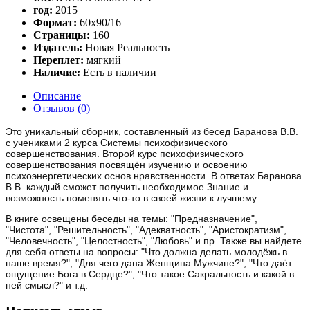
год:
2015
Формат:
60x90/16
Страницы:
160
Издатель:
Новая Реальность
Переплет:
мягкий
Наличие:
Есть в наличии
Описание
Отзывов (0)
Это уникальный сборник, составленный из бесед Баранова В.В.
с учениками 2 курса Системы психофизического
совершенствования. Второй курс психофизического
совершенствования посвящён изучению и освоению
психоэнергетических основ нравственности. В ответах Баранова
В.В. каждый сможет получить необходимое Знание и
возможность поменять что-то в своей жизни к лучшему.
В книге освещены беседы на темы: "Предназначение",
"Чистота", "Решительность", "Адекватность", "Аристократизм",
"Человечность", "Целостность", "Любовь" и пр. Также вы найдете
для себя ответы на вопросы: "Что должна делать молодёжь в
наше время?", "Для чего дана Женщина Мужчине?", "Что даёт
ощущение Бога в Сердце?", "Что такое Сакральность и какой в
ней смысл?" и т.д.