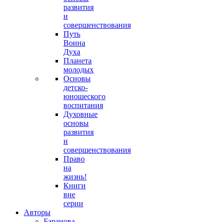
развития
и
совершенствования
Путь
Воина
Духа
Планета
молодых
Основы
детско-
юношеского
воспитания
Духовные
основы
развития
и
совершенствования
Право
на
жизнь!
Книги
вне
серии
Авторы
Баранова