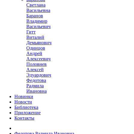
Светлана
Васильевна
Баранов
Владимир
Васильевич
Гитт
Виталий
Демьянович
Одинцов
Андрей
Алексеевич
Половнев
Алексей
Эдуардович
Федотова
Радмила
Ивановна
Новинки
Новости
Библиотека
Приложение
Контакты
Федотова Радмила Ивановна