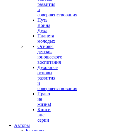
развития
и
совершенствования
Путь
Воина
Духа
Планета
молодых
Основы
детско-
юношеского
воспитания
Духовные
основы
развития
и
совершенствования
Право
на
жизнь!
Книги
вне
серии
Авторы
Баранова