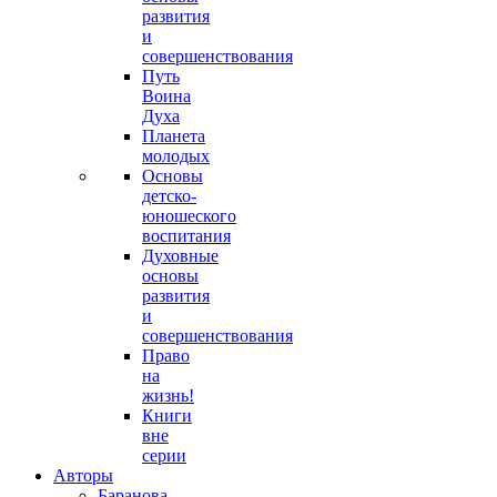
развития
и
совершенствования
Путь
Воина
Духа
Планета
молодых
Основы
детско-
юношеского
воспитания
Духовные
основы
развития
и
совершенствования
Право
на
жизнь!
Книги
вне
серии
Авторы
Баранова