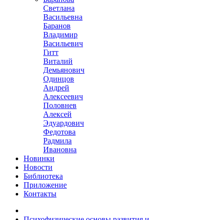
Светлана
Васильевна
Баранов
Владимир
Васильевич
Гитт
Виталий
Демьянович
Одинцов
Андрей
Алексеевич
Половнев
Алексей
Эдуардович
Федотова
Радмила
Ивановна
Новинки
Новости
Библиотека
Приложение
Контакты
Психофизические основы развития и