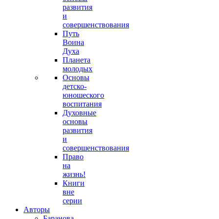
развития
и
совершенствования
Путь
Воина
Духа
Планета
молодых
Основы
детско-
юношеского
воспитания
Духовные
основы
развития
и
совершенствования
Право
на
жизнь!
Книги
вне
серии
Авторы
Баранова