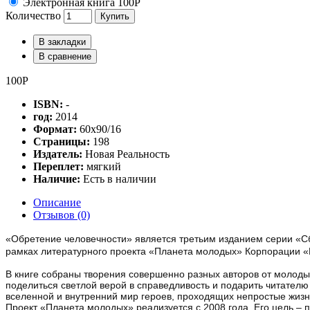
Электронная книга 100Р
Количество
Купить
В закладки
В сравнение
100Р
ISBN:
-
год:
2014
Формат:
60х90/16
Страницы:
198
Издатель:
Новая Реальность
Переплет:
мягкий
Наличие:
Есть в наличии
Описание
Отзывов (0)
«Обретение человечности» является третьим изданием серии «Сб
рамках литературного проекта «Планета молодых» Корпорации «
В книге собраны творения совершенно разных авторов от молоды
поделиться светлой верой в справедливость и подарить читателю
вселенной и внутренний мир героев, проходящих непростые жиз
Проект «Планета молодых» реализуется с 2008 года. Его цель – 