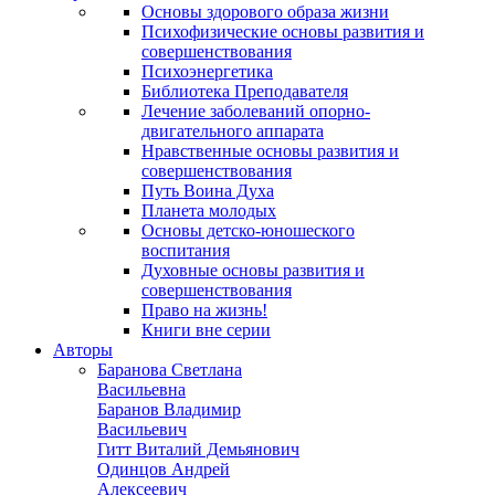
Основы здорового образа жизни
Психофизические основы развития и
совершенствования
Психоэнергетика
Библиотека Преподавателя
Лечение заболеваний опорно-
двигательного аппарата
Нравственные основы развития и
совершенствования
Путь Воина Духа
Планета молодых
Основы детско-юношеского
воспитания
Духовные основы развития и
совершенствования
Право на жизнь!
Книги вне серии
Авторы
Баранова Светлана
Васильевна
Баранов Владимир
Васильевич
Гитт Виталий Демьянович
Одинцов Андрей
Алексеевич