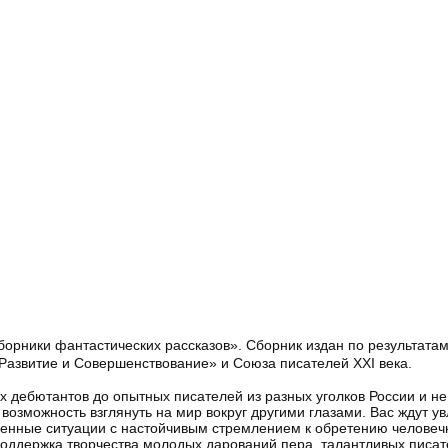
орники фантастических рассказов». Сборник издан по результатам
Развитие и Совершенствование» и Союза писателей XXI века.
х дебютантов до опытных писателей из разных уголков России и н
 возможность взглянуть на мир вокруг другими глазами. Вас ждут у
ненные ситуации с настойчивым стремлением к обретению человеч
поддержка творчества молодых дарований пера, талантливых писат