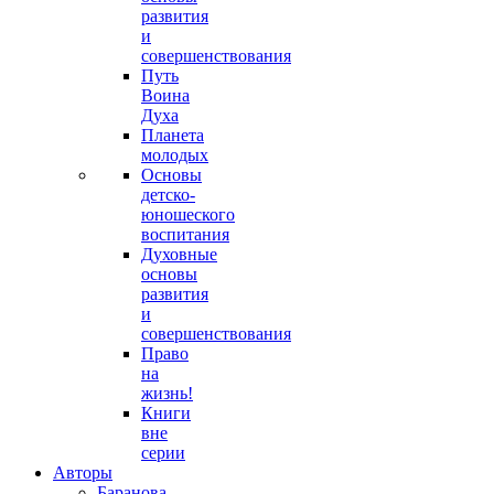
развития
и
совершенствования
Путь
Воина
Духа
Планета
молодых
Основы
детско-
юношеского
воспитания
Духовные
основы
развития
и
совершенствования
Право
на
жизнь!
Книги
вне
серии
Авторы
Баранова