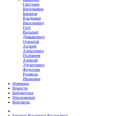
Светлана
Васильевна
Баранов
Владимир
Васильевич
Гитт
Виталий
Демьянович
Одинцов
Андрей
Алексеевич
Половнев
Алексей
Эдуардович
Федотова
Радмила
Ивановна
Новинки
Новости
Библиотека
Приложение
Контакты
Баранов Владимир Васильевич