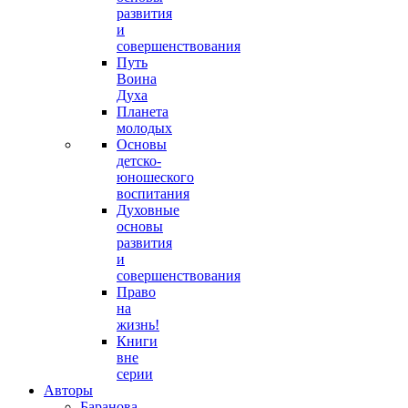
развития
и
совершенствования
Путь
Воина
Духа
Планета
молодых
Основы
детско-
юношеского
воспитания
Духовные
основы
развития
и
совершенствования
Право
на
жизнь!
Книги
вне
серии
Авторы
Баранова