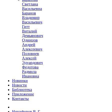
Светлана
Васильевна
Баранов
Владимир
Васильевич
Гитт
Виталий
Демьянович
Одинцов
Андрей
Алексеевич
Половнев
Алексей
Эдуардович
Федотова
Радмила
Ивановна
Новинки
Новости
Библиотека
Приложение
Контакты
Никифоров В. Г.